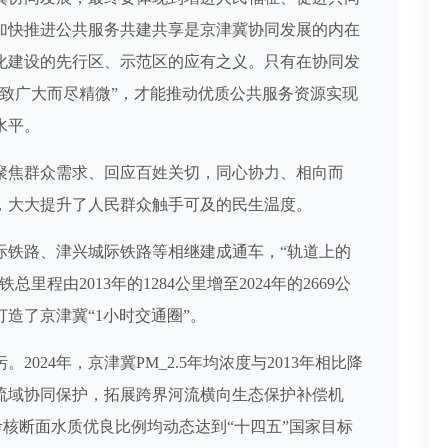
加快推进公共服务共建共享是京津冀协同发展的内在
化建设的先行区、示范区的应有之义。只有在协同发
致广大而尽精微”，才能推动优质公共服务资源实现
水平。
焦群众需求、回应百姓关切，同心协力、相向而
，大大提升了人民群众触手可及的民生温度。
铁路、津兴城际铁路等相继建成通车，“轨道上的
程由2013年的1284公里增至2024年的2669公
造了京津冀“1小时交通圈”。
24年，京津冀PM_2.5年均浓度与2013年相比降
流域协同保护，拓展跨界河流横向生态保护补偿机
核断面水质优良比例均动态达到“十四五”国家目标