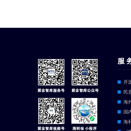
服 
开
民
海
国
海