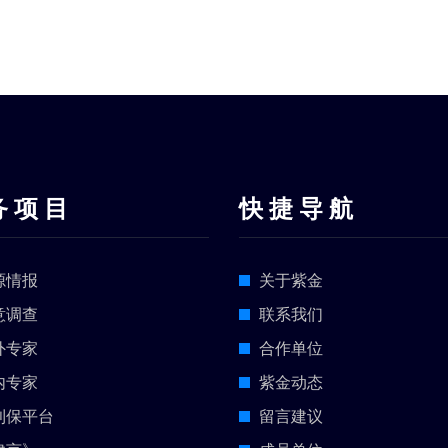
务 项 目
快 捷 导 航
源情报
关于紫金
意调查
联系我们
外专家
合作单位
内专家
紫金动态
利保平台
留言建议