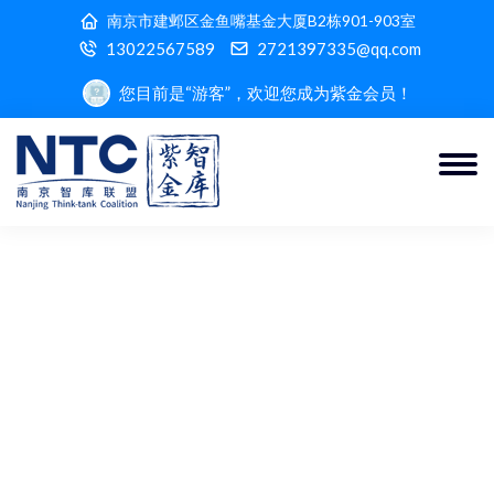
南京市建邺区金鱼嘴基金大厦B2栋901-903室
13022567589
2721397335@qq.com
您目前是“游客”，欢迎您成为紫金会员！