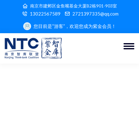
南京市建邺区金鱼嘴基金大厦B2栋901-903室
13022567589
2721397335@qq.com
您目前是“游客”，欢迎您成为紫金会员！