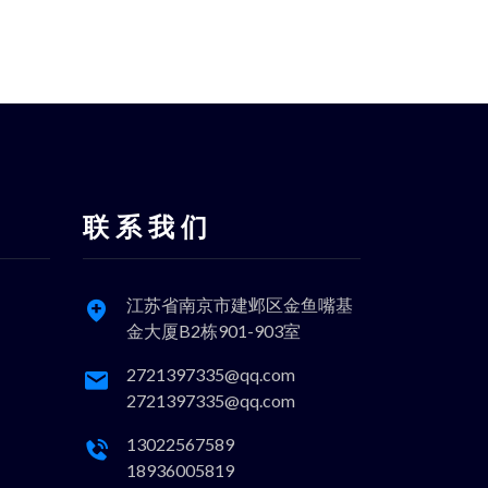
联 系 我 们
江苏省南京市建邺区金鱼嘴基
金大厦B2栋901-903室
2721397335@qq.com
2721397335@qq.com
13022567589
18936005819