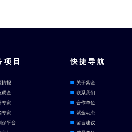
务 项 目
快 捷 导 航
源情报
关于紫金
意调查
联系我们
外专家
合作单位
内专家
紫金动态
利保平台
留言建议