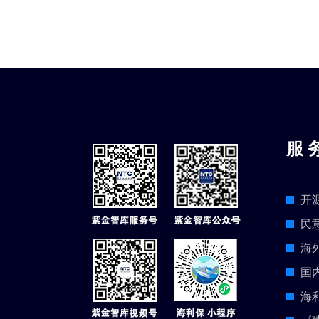
服 
开
民
海
国
海