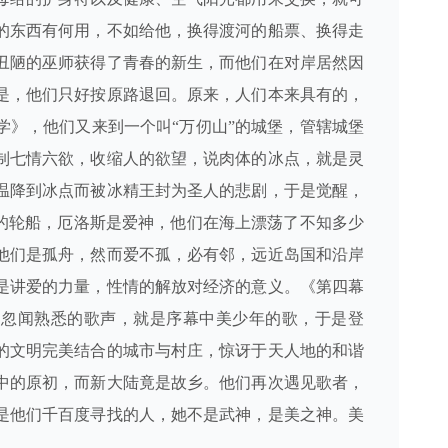
的东西有何用，不如给他，换得渡河的船票、换得走
丑陋的巫师获得了青春的新生，而他们在对岸居然因
是，他们只好按原路退回。原来，人们本来具有的，
学》，他们又来到一个叫“万仞山”的城堡，管辖城堡
制七情六欲，收缩人的欲望，说肉体的冰点，就是灵
温降到冰点而被冰精王封为圣人的悲剧，于是觉醒，
号的轮船，厄洛斯是爱神，他们在海上漂荡了不知多少
他们是孤舟，然而爱不孤，必有邻，远近岛国和沿岸
是讲爱的力量，性情的解放对经济的意义。《第四幕
，忽闻熟悉的歌声，就是序幕中美少年的歌，于是登
的文明完美结合的城市与村庄，惊讶于天人地的和谐
中的原初，而新大陆竟是故乡。他们再次遇见歌者，
是他们千百度寻找的人，她不是武神，是美之神。美