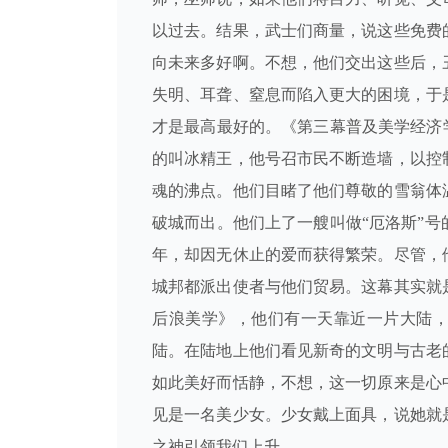
以过去。结果，武士们商量，说这些免费
向未来多好啊。不想，他们交出这些后，
失明、耳聋、窒息而陷入更大的困境，于
才是最高最好的。《第三幕普及美学经济
的叫冰精王，他号召市民不断造墙，以控
魂的沸点。他们目睹了他们尊敬的雪翁体
破城而出。他们上了一艘叫做“厄洛斯”
年，却因无休止的爱而获得繁荣。尽管，
城邦都派出使者与他们贸易。这幕其实就
后浪美学》，他们有一天靠近一片大陆
陆。在陆地上他们看见新奇的文明与古老
如此美好而恬静，不想，这一切原来是心
见是一名美少女。少女戴上面具，说她就
之神引领我们上升。